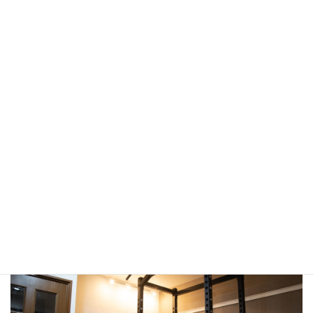
女装筋肉 もやし子
ツイッターを中心に活動する、女装するパーソナルトレーナー。
年齢はアラサー。
加工アプリ詐欺常習犯。
プロフィールを詳しく
プライベートジム Ri:Crea